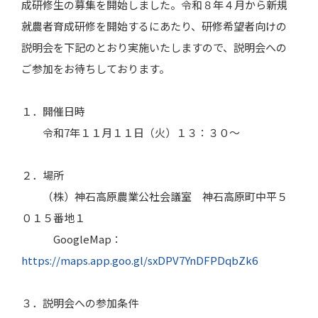
成研修生の募集を開始しました。令和８年４月から新規
就農者育成研修を開始するにあたり、研修希望者向けの
説明会を下記のとおり実施いたしますので、説明会への
ご参加をお待ちしております。
１．開催日時
令和
7
年１１月１１日（火）１３：３０～
２．場所
（株）神石高原農業公社会議室 神石高原町中平５
０１５番地１
GoogleMap
：
https://maps.app.goo.gl/sxDPV7YnDFPDqbZk6
３．説明会への参加条件