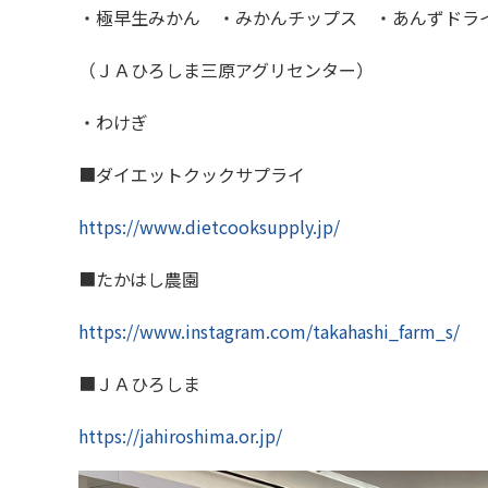
・極早生みかん ・みかんチップス ・あんずドラ
（ＪＡひろしま三原アグリセンター）
・わけぎ
■ダイエットクックサプライ
https://www.dietcooksupply.jp/
■たかはし農園
https://www.instagram.com/takahashi_farm_s/
■ＪＡひろしま
https://jahiroshima.or.jp/