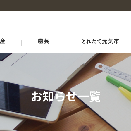
事業概要
産地・品種紹介
広島和牛
野菜の情報
概要
チャレンジファーム広島
みのりみのる
プロジェクト
耕畜連携・資源循環ブランド３－Ｒ
ＪＡ結び米
牛のせり市況
ひろしま野菜の産地マップ
生産者向け情報
農業機械・鳥獣害対策
ＪＡリフォーム
お知らせ一覧
品質管理室
レシピ
アグリサミット2025
生産者の皆さまへ
広島県産応援登録制度