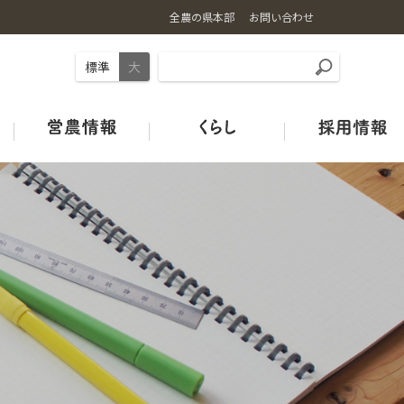
全農の県本部
お問い合わせ
標準
大
事業内容
お米の基礎知識
ギュギュ～と広島和牛
旬のカレンダー
店舗情報
土づくり
ＪＡタウン
オフィシャルSNSのご紹介
広島の酒米
鶏卵
青果市場カレンダー
みのりみのるプロジェクト
ＪＡグリーン店舗
ＪＡクミアイプロパン
特別栽培米ガイドライン
HACCP取組状況
中古農機マッチングシステム
Re:Boonリブーン
お米の宅配便
ＪＡタウン
【お米の通販はこちらから】