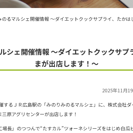
ＪＡお米のアンバサダー
りみのるマルシェ開催情報 ～ダイエットクックサプライ、たか
マルシェ開催情報 ～ダイエットクックサ
まが出店します！～
2025年11月1
催するＪＲ広島駅の「みのりみのるマルシェ」に、株式会社ダ
ま三原アグリセンターが出店します！
工場長」のつつんで“たすカル”ツォーネシリーズをはじめ白瓜