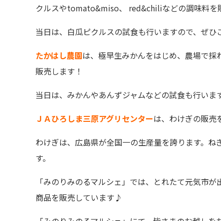
クルスや
tomato&miso
、
red&chili
などの調味料を
当日は、白瓜ピクルスの試食も行いますので、ぜひ
たかはし農園
は、極早生みかんをはじめ、農場で採
販売します！
当日は、みかんやあんずジャムなどの試食も行いま
ＪＡひろしま三原アグリセンター
は、わけぎの販売
わけぎは、広島県が全国一の生産量を誇ります。ね
す。
「みのりみのるマルシェ」では、とれたて元気市が
商品を販売しています♪