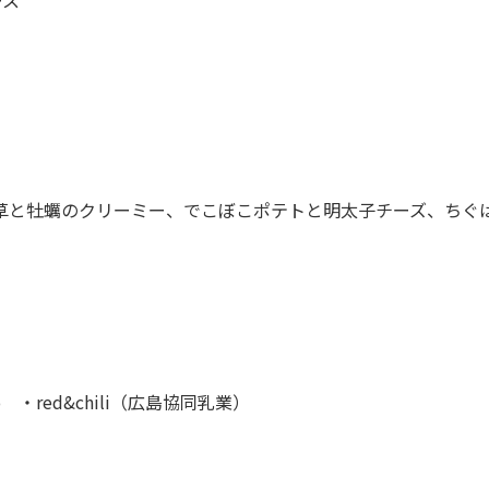
ース
草と牡蠣のクリーミー、でこぼこポテトと明太子チーズ、ちぐ
o
・
red&chili
（広島協同乳業）