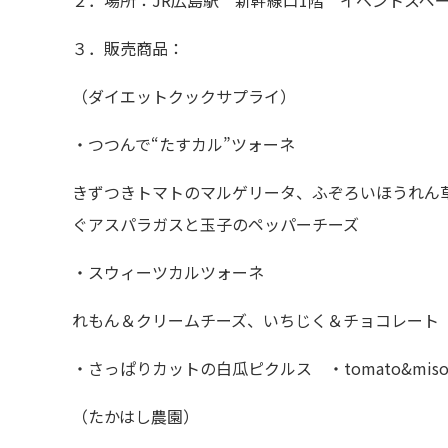
２．場所：
JR
広島駅 新幹線口
1
階 イベントスペ
３．販売商品：
（ダイエットクックサプライ）
・つつんで“たすカル”ツォーネ
きずつきトマトのマルゲリータ、ふぞろいほうれん
ぐアスパラガスと玉子のペッパーチーズ
・スウィーツカルツォーネ
れもん＆クリームチーズ、いちじく＆チョコレート
・さっぱりカットの白瓜ピクルス ・
tomato&mis
（たかはし農園）