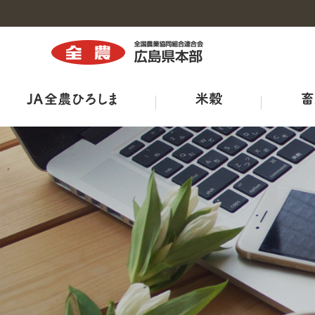
トップ
トップ
トップ
トップ
トップ
トップ
トップ
組織図・事務所・事業所一覧
商品紹介
広島県三次家畜市場案内
ひろしま菜‘ｓ
出店販売
全農ひろしま型ハウスについて
ＪＡ－ＳＳ
広報誌
工場・施設
鶏卵市況
出荷規格表
ＪＡタウン
産直市マッチングシステム
ＪＡくらしの宅配便
ＴＯＲＥＪＡ
特栽ガイドライン（ＪＡ別）
TVCM