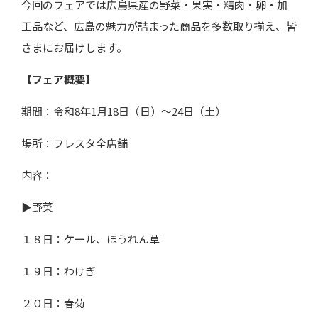
今回のフェアでは広島県産の野菜・果実・精肉・卵・加
工品など、広島の魅力が詰まった商品を多数取り揃え、皆
さまにお届けします。
【フェア概要】
期間：令和
8
年
1
月
18
日（日）～
24
日（土）
場所：フレスタ全店舗
内容：
▶野菜
１８日：ケール、ほうれん草
１９日：わけぎ
２０日：春菊