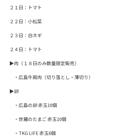
２１日：トマト
２２日：小松菜
２３日：白ネギ
２４日：トマト
▶肉（１８日のみ数量限定販売）
・広島牛肩肉（切り落とし・薄切り）
▶卵
・広島の卵 赤玉
10
個
・世羅のたまご 赤玉
10
個
・
TKG LIFE
赤玉
6
個