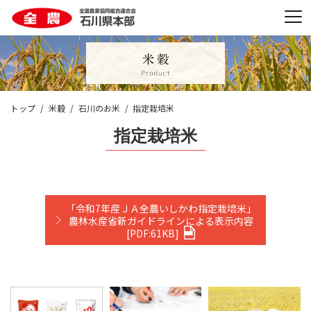
トップ
米穀
石川のお米
指定栽培米
指定栽培米
「令和7年産ＪＡ全農いしかわ指定栽培米」
農林水産省新ガイドラインによる表示内容
[PDF:
61KB
]