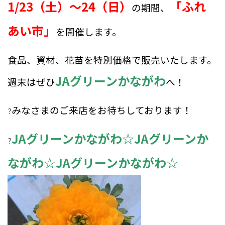
1/23
（土）～
24
（日）
「ふれ
の期間、
あい市」
を開催します。
食品、資材、花苗を特別価格で販売いたします。
JA
グリーンかながわ
週末はぜひ
へ！
みなさまのご来店をお待ちしております！
?
JA
グリーンかながわ☆
JA
グリーンか
?
ながわ☆
JA
グリーンかながわ☆