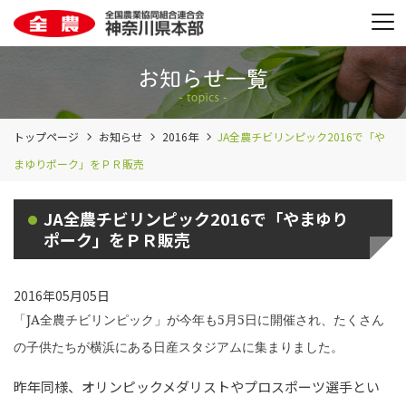
トップページ
お知らせ
2016年
JA全農チビリンピック2016で「や
まゆりポーク」をＰＲ販売
JA全農チビリンピック2016で「やまゆり
ポーク」をＰＲ販売
2016年05月05日
「
JA
全農チビリンピック」が今年も
5
月
5
日に開催され、たくさん
の子供たちが横浜にある日産スタジアムに集まりました。
昨年同様、オリンピックメダリストやプロスポーツ選手とい