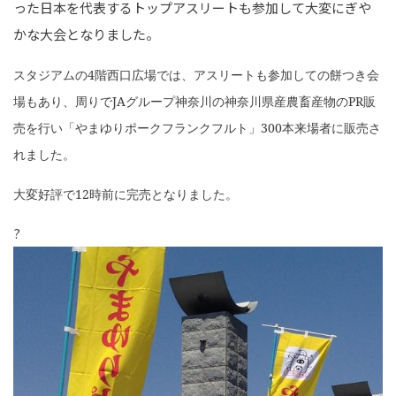
った日本を代表するトップアスリートも参加して大変にぎや
かな大会となりました。
スタジアムの
4
階西口広場では、アスリートも参加しての餅つき会
場もあり、周りで
JA
グループ神奈川の神奈川県産農畜産物の
PR
販
売を行い
「やまゆりポークフランクフルト」
300
本
来場者に販売さ
れました。
大変好評で
12
時前に完売となりました
。
?