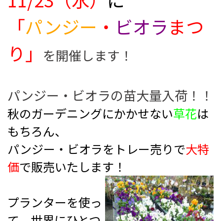
「
パンジー
・
ビオラ
まつ
り」
を開催します！
パンジー・ビオラの苗大量入荷！！
秋のガーデニングにかかせない
草花
は
もちろん、
パンジー・ビオラをトレー売りで
大特
価
で販売いたします！
プランターを使っ
て、世界にひとつ