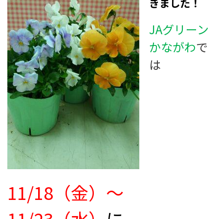
きました！
JA
グリーン
かながわ
で
は
11/18（金）～
11/23（水）
に