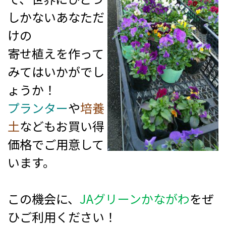
しかないあなただ
けの
寄せ植えを作って
みてはいかがでし
ょうか！
プランター
や
培養
土
などもお買い得
価格でご用意して
います。
この機会に、
JAグリーンかながわ
をぜ
ひご利用ください！