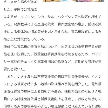
６ＪＡから13名が参加
した。県内では地域差
はあるが、イノシシ、シカ、サル、ハクビシン等の獣害が増えて
いる。農家数減による里山の荒廃、耕作放棄地の増加、捕獲者減
少による個体数の増加等が要因と考えられ、電気柵設置による自
衛が主な対策になっている。
研修では電気柵の設置方法について、㈱アポロの販売担当者が商
品を使い説明した。設置後は防御効果を持続させるため、バッテ
リー電池のチェックや電気柵周辺の除草など、定期的な管理が重
要だと説いた。
また、ＪＡ全農ちば営農支援課の川口重則専任課長が、イノシ
シによる被害が特に多い地域の取り組み事例を紹介した。電気柵
設置促進策で農家による自衛力を高め、捕獲力強化のためＪＡ職
員による狩猟免許取得と捕獲技術向上を促進し、行政と連携して
地域ぐるみで獣害を増やさない環境整備に取り組んでいると説明