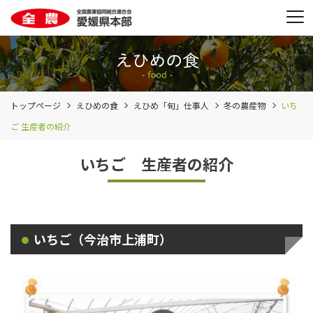
トップページ
えひめの食
えひめ「旬」仕事人
冬の農産物
いち
ご 生産者の紹介
いちご 生産者の紹介
いちご（今治市上浦町）