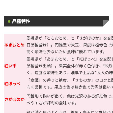
品種特性
愛媛県が「とちおとめ」と「さがほのか」を交
あまおとめ
日品種登録）。円錐型で大玉、果皮は橙赤色で
高く酸味も少ないため食味に優れています。
愛媛県が「あまおとめ」と「紅ほっぺ」を交配
紅い雫
品種登録出願）。果実全体が赤く色付き、雫状
く、適度な酸味もあり、濃厚で上品な
“
大人の味
「章姫」の香りと糖度、「さちのか」のコクと
紅ほっぺ
向く品種です。果皮の色は鮮赤色で光沢は良い
円錐形で揃いが良く、色は光沢のある鮮紅色で
さがほのか
べやすさが評判の食味です。
紅が濃く色がよく回り、着色・光沢など外観が