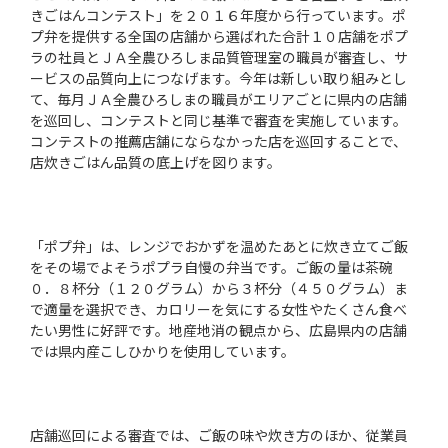
きごはんコンテスト」を２０１６年度から行っています。ポ
プ弁を提供する全国の店舗から選ばれた合計１０店舗をポプ
ラの社員とＪＡ全農ひろしま品質管理室の職員が審査し、サ
ービスの品質向上につなげます。今年は新しい取り組みとし
て、毎月ＪＡ全農ひろしまの職員がエリアごとに県内の店舗
を巡回し、コンテストと同じ基準で審査を実施しています。
コンテストの推薦店舗にならなかった店を巡回することで、
店炊きごはん品質の底上げを図ります。
「ポプ弁」は、レンジでおかずを温めたあとに炊き立てご飯
をその場でよそうポプラ自慢の弁当です。ご飯の量は茶碗
０．８杯分（１２０グラム）から３杯分（４５０グラム）ま
で適量を選択でき、カロリーを気にする女性やたくさん食べ
たい男性に好評です。地産地消の観点から、広島県内の店舗
では県内産こしひかりを使用しています。
店舗巡回による審査では、ご飯の味や炊き方のほか、従業員