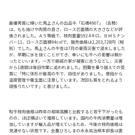
最優秀賞に輝いた馬上さんの出品牛「石橋4907」（去勢）
は、もも抜けや肉質の良さ、ロース芯面積の大きさなどが評
価されました。Ａ５等級で、枝肉重量592.4キロ、ＢＭＳナン
バー11、ロース芯面積94c㎡で、販売価格は2,203,728円（税
別）でした。馬上さんの牛舎は7月の豪雨災害で浸水しました
が、早期に水を抜くことができ、幸いにも牛への影響は無か
ったといいます。一方で親戚の家が被害に合うなどし、災害
から1週間は復旧作業に追われました。困難を乗り越えての受
賞に「特に体形が最高の牛で、自信がありました。普段から
温度管理や衛生面に注意しています。次回も賞をとれるよう
頑張りたいです」と喜びました。
和牛枝肉価格は昨年の相場高騰と比較すると若干下がったも
のの、ほぼ横ばいで推移しています。国内の牛肉消費量は増
加していますが輸入品が増えているため、今後の枝肉価格は
見通せない状態です。全農ひろしまの水永祐治県本部長は褒