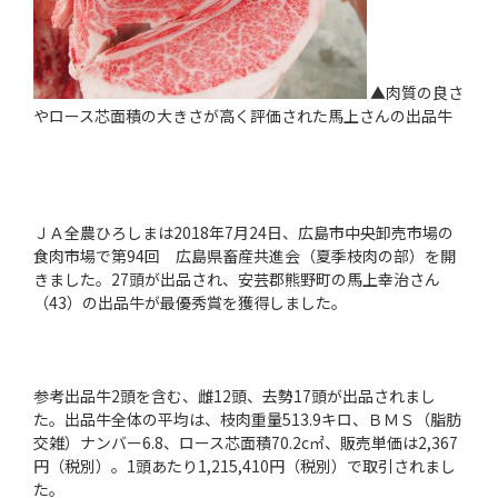
▲肉質の良さ
やロース芯面積の大きさが高く評価された馬上さんの出品牛
ＪＡ全農ひろしまは2018年7月24日、広島市中央卸売市場の
食肉市場で第94回 広島県畜産共進会（夏季枝肉の部）を開
きました。27頭が出品され、安芸郡熊野町の馬上幸治さん
（43）の出品牛が最優秀賞を獲得しました。
参考出品牛2頭を含む、雌12頭、去勢17頭が出品されまし
た。出品牛全体の平均は、枝肉重量513.9キロ、ＢＭＳ（脂肪
交雑）ナンバー6.8、ロース芯面積70.2c㎡、販売単価は2,367
円（税別）。1頭あたり1,215,410円（税別）で取引されまし
た。