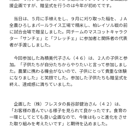
援企画ですが、贈呈式を行うのは今年が初めてです。
当日は、５月に手植えをし、９月に刈り取った稲を、ＪＡ
全農ひろしまパールライス工場で精米し、柏レイソル戦の前
に試合会場で贈呈しました。同チームのマスコットキャラク
ター「サンチェ」と「フレッチェ」に参加者と関係者の代表
者が手渡ししました。
今回参加した為積美代子さん（４６）は、２人の子供と参
加。「子供たちが自分たちからやりたいと言って参加しまし
た。農業に携わる機会がないので、子供にとって貴重な体験
になりました」と笑顔でした。参加した子供たちも贈呈式を
終え、達成感に満ちていました。
企画した（株）フレスタの長谷部健治さん（４２）は、
「お客様の喜んでいる様子を見られて良かったです。食育の
一環としてとても良い企画なので、今後はもっと進化をさせ
た取り組みを考えたいです」と期待を込めました。