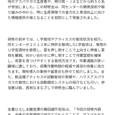
地のアスパラガス生産者や、県行政・ＪＡなどから約５０名
が参加しました。この研修会は、同センターの開発技術や取
り組みの中から、特に生産現場での省力化と単収向上に向け
た情報提供の場となることを目的として実施されました。
研修の前半では、Ｌ字栽培やアティカスの栽培状況を紹介。
同センターが２０１３年に特許を取得したL字栽培は、専用の
Ｕ字型資材を使用し、茎を押し倒すことで上向きに伸長し茎
枝を展開。向かい合わせに押し倒すことで作業空間を確保
し、若茎を見つけやすくする栽培方法です。作業通路の狭い
圃場に適しており、収穫作業時間の軽減や減収の改善に役立
ちます。現地導入の事例や留意点も併せて紹介しました。ま
た、新品種アティカスの試験栽培の実績や、ハウスアスパラ
ガスの栽培における自動調光システムの紹介なども行い、参
加者は皆、真剣なまなざしで研修会に臨んでいました。
全農ひろしま園芸課の藤田雄平担当は、「今回の研修内容
を、今後の生産現場で役立ててもらうことで、アスパラガス