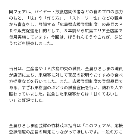
同フェアは、バイヤー・飲食店関係者などの食のプロの協力
のもと、「味」や「作り方」、「ストーリー性」などの観点
から審査をし、登録する「広島県応援登録制度」の品目のＰ
Ｒや販売促進を目的として、３年前から広島エリア全店舗で
毎月実施しています。今回は、ほうれんそうや白ねぎ、ぶど
うなどを販売しました。
当日は、生産者やＪＡ広島中央の職員、全農ひろしまの職員
が店頭に立ち、来店客に対して商品の説明やおすすめの食べ
方提案などを行いました。また、応援登録制度の登録品目で
ある、すざわ果樹園のぶどうの試食宣伝を行い、訪れた人で
賑わっていました。試食した来店客からは「甘くておいし
い」と好評でした。
全農ひろしま園芸課の竹林茂幸担当は「このフェアが、応援
登録制度の品目の周知につながってほしいです。一般の方に