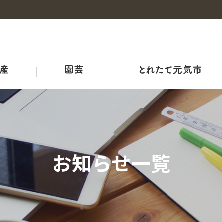
事業概要
産地・品種紹介
広島和牛
野菜の情報
概要
チャレンジファーム広島
みのりみのる
プロジェクト
耕畜連携・資源循環ブランド３－Ｒ
ＪＡ結び米
牛のせり市況
ひろしま野菜の産地マップ
生産者向け情報
農業機械・鳥獣害対策
ＪＡリフォーム
お知らせ一覧
品質管理室
レシピ
アグリサミット2025
生産者の皆さまへ
広島県産応援登録制度