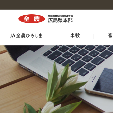
トップ
トップ
トップ
トップ
トップ
トップ
トップ
組織図・事務所・事業所一覧
商品紹介
広島県三次家畜市場案内
ひろしま菜‘ｓ
出店販売
全農ひろしま型ハウスについて
ＪＡ－ＳＳ
広報誌
工場・施設
鶏卵市況
出荷規格表
ＪＡタウン
産直市マッチングシステム
ＪＡくらしの宅配便
ＴＯＲＥＪＡ
特栽ガイドライン（ＪＡ別）
TVCM