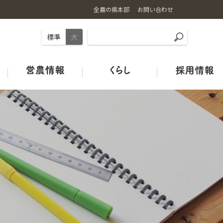
全農の県本部
お問い合わせ
標準
大
事業内容
お米の基礎知識
ギュギュ～と広島和牛
旬のカレンダー
店舗情報
土づくり
ＪＡタウン
オフィシャルSNSのご紹介
広島の酒米
鶏卵
青果市場カレンダー
みのりみのるプロジェクト
ＪＡグリーン店舗
ＪＡクミアイプロパン
特別栽培米ガイドライン
HACCP取組状況
中古農機マッチングシステム
Re:Boonリブーン
お米の宅配便
ＪＡタウン
【お米の通販はこちらから】