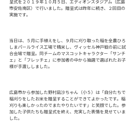
呈式を２０１９年１０月５日、エディオンスタジアム（広島
市安佐南区）で行いました。贈呈式は昨年に続き、２回目の
実施です。
当日は、５月に手植えをし、９月に刈り取った稲を全農ひろ
しまパールライス工場で精米し、ヴィッセル神戸戦の前に試
合会場で贈呈。同チームのマスコットキャラクター「サンチ
ェ」と「フレッチェ」に参加者の中から抽選で選ばれたお子
様が手渡ししました。
広島市から参加した野村凪沙ちゃん（小５）は「自分たちで
稲刈りをしたお米を贈呈することができてよかったです。稲
刈りも楽しかったのでまたやりたいです」と笑顔でした。参
加した子供たちも贈呈式を終え、充実した表情を見せていま
した。