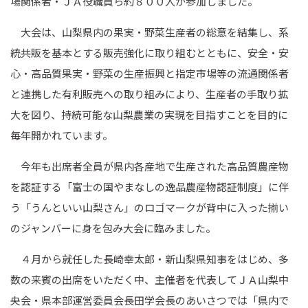
場関係者・ＪＡ役職員ら約８００人が参加しました。
大会は、山梨県内の果実・野菜生産者の総意を結集し、系
統共販を基本とする販売強化に取り組むとともに、安全・安
心・高品質果実・野菜の生産振興と指定市場等の流通関係者
と連携した有利販売への取り組みにより、生産者の手取り拡
大を図り、持続可能な山梨農業の実現を目指すことを目的に
毎年開かれています。
今年も出席者全員が県内各産地で生産された高品質農産物
を認証する「富士の国やまなしの逸品農産物認証制度」に伴
う「うんといい山梨さん」のロゴマークが背中に入った揃い
のジャンバーに身を包み大会に臨みました。
４月から就任した長崎幸太郎・新山梨県知事をはじめ、多
数の来賓の出席をいただく中、主催者を代表してＪＡ山梨中
央会・県本部運営委員会長田学会長のあいさつでは「県内で