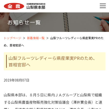
トップページ
新着情報一覧
山梨フルーツレディーら県産果実PRのた
め、首相官邸へ
山梨フルーツレディーら県産果実PRのため、
首相官邸へ
2019年08月07日
山梨県本部は、８月５日に県内ＪＡグループと山梨県で組織
する山梨県農畜産物販売強化対策協議会（澤井實会長）と連