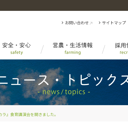
お問い合わせ
サイトマップ
人と自然にやさしいお米の産地
アグリインフォ（生産者・ＪＡ向け情報）
AGRI TRADER
事業内容
みえのお肉に注目！
ＪＡ葬祭グループみえ
教育・研修制度、福利厚生
SR活動
おいしいレシピ
事業案内
カラ』食育講演会を開きました。