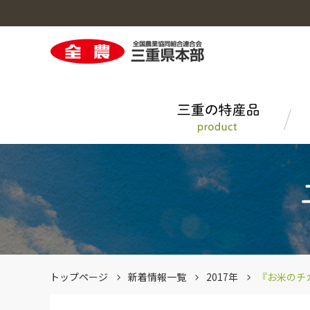
三重の特産品のトップへ
営農・生活情報のトップへ
採用情報のトップへ
事業案内のトップへ
お茶どころ・みえ
ＪＡグループ三重中古農機WEB
先輩職員の声
機構、事務所・事業所
お肉の直売所
ＪＡ、ＪＡ全農とは？
トップページ
新着情報一覧
2017年
『お米のチ