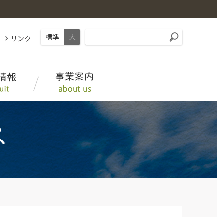
標準
大
リンク
みえの野菜・くだもの
松阪家畜市場情報
募集要項
組織概要、沿革
ＪＡタウン「三重の味自慢」
三重県内ＪＡ－ＳＳ
採用Q＆A
子会社