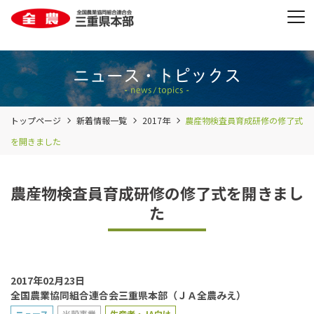
トップページ
新着情報一覧
2017年
農産物検査員育成研修の修了式
を開きました
農産物検査員育成研修の修了式を開きまし
た
2017年02月23日
全国農業協同組合連合会三重県本部（ＪＡ全農みえ）
ニュース
米穀事業
生産者・JA向け