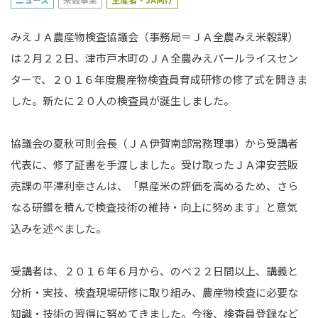
みえＪＡ農産物検査協議会（事務局＝ＪＡ全農みえ米穀課）
は２月２２日、津市戸木町のＪＡ全農みえパールライスセン
ターで、２０１６年度農産物検査員育成研修の修了式を開きま
した。新たに２０人の検査員が誕生しました。
協議会の夏秋可則会長（ＪＡ伊賀南部常務理事）から受講者
代表に、修了証書を手渡しました。受け取ったＪＡ津安芸販
売課の平澤利幸さんは、「県産米の評価を高めるため、さら
なる研鑚を積んで検査技術の維持・向上に努めます」と意気
込みを述べました。
受講者は、２０１６年６月から、のべ２２日間以上、講義と
分析・実技、検査現場研修に取り組み、農産物検査に必要な
知識・技術の習得に努めてきました。今後、検査員登録など