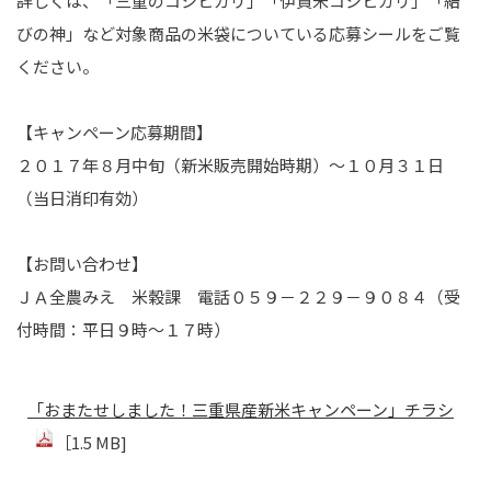
詳しくは、「三重のコシヒカリ」「伊賀米コシヒカリ」「結
びの神」など対象商品の米袋についている応募シールをご覧
ください。
【キャンペーン応募期間】
２０１７年８月中旬（新米販売開始時期）～１０月３１日
（当日消印有効）
【お問い合わせ】
ＪＡ全農みえ 米穀課 電話０５９－２２９－９０８４（受
付時間：平日９時～１７時）
「おまたせしました！三重県産新米キャンペーン」チラシ
［1.5 MB]