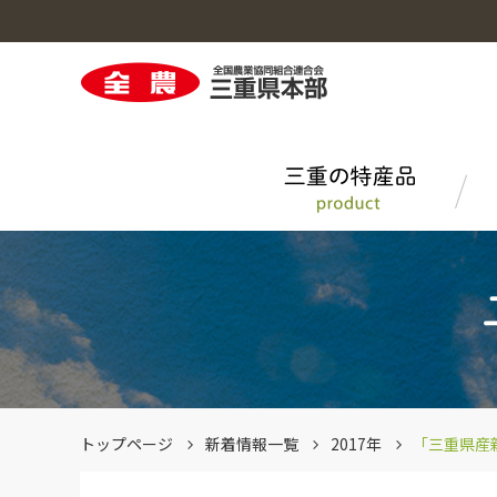
三重の特産品のトップへ
営農・生活情報のトップへ
採用情報のトップへ
事業案内のトップへ
お茶どころ・みえ
ＪＡグループ三重中古農機WEB
先輩職員の声
機構、事務所・事業所
お肉の直売所
ＪＡ、ＪＡ全農とは？
トップページ
新着情報一覧
2017年
「三重県産