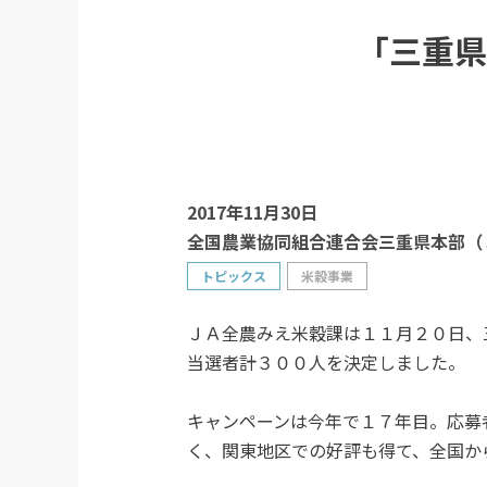
「三重県
2017年11月30日
全国農業協同組合連合会三重県本部（
トピックス
米穀事業
ＪＡ全農みえ米穀課は１１月２０日、
当選者計３００人を決定しました。
キャンペーンは今年で１７年目。応募
く、関東地区での好評も得て、全国か