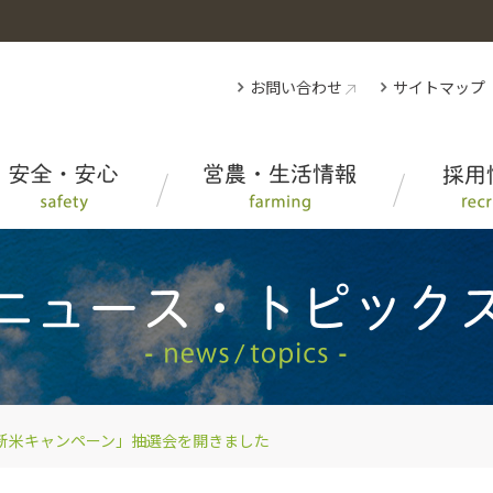
お問い合わせ
サイトマップ
人と自然にやさしいお米の産地
アグリインフォ（生産者・ＪＡ向け情報）
AGRI TRADER
事業内容
みえのお肉に注目！
ＪＡ葬祭グループみえ
教育・研修制度、福利厚生
SR活動
おいしいレシピ
事業案内
新米キャンペーン」抽選会を開きました