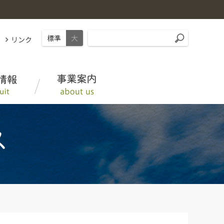
標準
大
リンク
みえの野菜・くだもの
松阪家畜市場情報
募集要項
組織概要、沿革
ＪＡタウン「三重の味自慢」
三重県内ＪＡ－ＳＳ
採用Q＆A
子会社