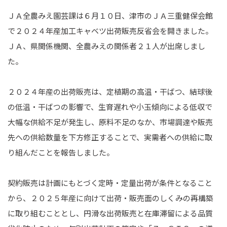
ＪＡ全農みえ園芸課は６月１０日、津市のＪＡ三重健保会館
で２０２４年産加工キャベツ出荷販売反省会を開きました。
ＪＡ、県関係機関、全農みえの関係者２１人が出席しまし
た。
２０２４年産の出荷販売は、定植期の高温・干ばつ、結球後
の低温・干ばつの影響で、生育遅れや小玉傾向による低収で
大幅な供給不足が発生し、原料不足のなか、市場調達や販売
先への供給数量を下方修正することで、実需者への供給に取
り組んだことを報告しました。
契約販売は計画にもとづく定時・定量出荷が条件となること
から、２０２５年産に向けて出荷・販売面のしくみの再構築
に取り組むこととし、円滑な出荷販売と在庫滞留による品質