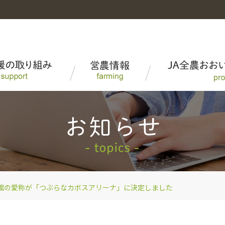
米・麦・大豆
農業機械レンタル情報
各部門の取り組み[PDF:
採用情報
10.4MB
]
花
園芸市況
館の愛称が「つぶらなカボスアリーナ」に決定しました