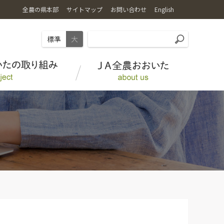
全農の県本部
サイトマップ
お問い合わせ
English
標準
大
野菜
営農支援検査センター
SDGsに関する取り組み
ＪＡ全農おおいたSNS公式アカウント
畜産