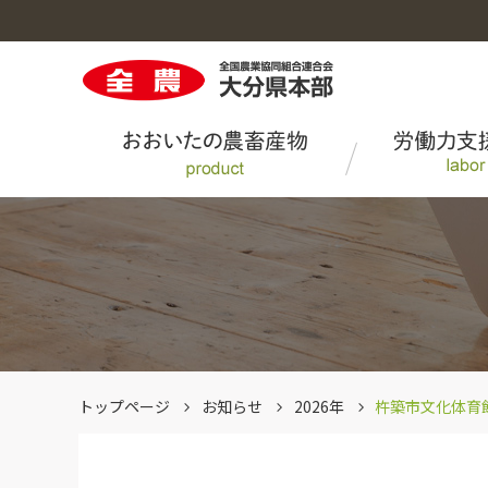
おおいたの農畜産物のトップへ
営農情報のトップへ
ＪＡ全農おおいたの取り組みのトップへ
ＪＡ全農おおいたのトップへ
果物
畜産市況
完熟かぼすに関する取り組み
トップページ
お知らせ
2026年
杵築市文化体育