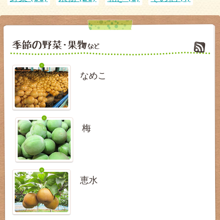
なめこ
梅
恵水