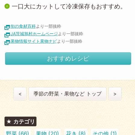
一口大にカットして冷凍保存もおすすめ。
旬の食材百科
より一部抜粋
JA茨城旭村ホームページ
より一部抜粋
果物情報サイト果物ナビ
より一部抜粋
おすすめレシピ
<
季節の野菜・果物など トップ
>
カテゴリ
野菜 (66)
果物 (20)
花き (8)
その他 (1)