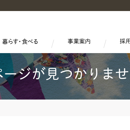
園芸事業
営農支援事業
総合販売事業
沿革・事業内容
パート募集
茨城協同食肉株式会社
事業取扱高
株式会社養液土耕栽培研究所
Amore（アモーレ）
県域営農支援について
ポケットファームどきどき
農業労働力確保支援について
ＪＡタウン
アルバイト感覚の農業労働力マッチングサービスに
ついて