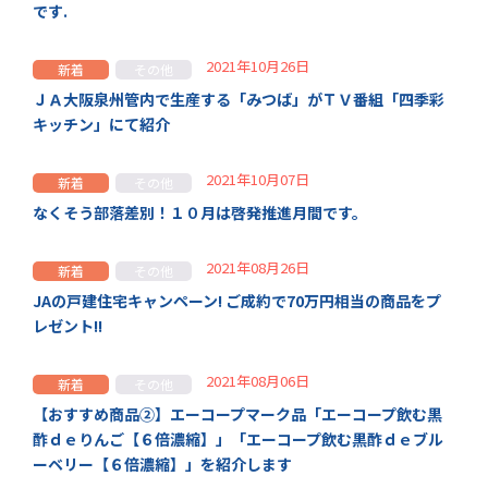
です.
2021年10月26日
新着
その他
ＪＡ大阪泉州管内で生産する「みつば」がＴＶ番組「四季彩
キッチン」にて紹介
2021年10月07日
新着
その他
なくそう部落差別！１０月は啓発推進月間です。
2021年08月26日
新着
その他
JAの戸建住宅キャンペーン! ご成約で70万円相当の商品をプ
レゼント!!
2021年08月06日
新着
その他
【おすすめ商品②】エーコープマーク品「エーコープ飲む黒
酢ｄｅりんご【６倍濃縮】」「エーコープ飲む黒酢ｄｅブル
ーベリー【６倍濃縮】」を紹介します