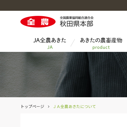
ＪＡ全農あきたのトップへ
あきたの農畜産物のトップへ
お料理レシピのトップへ
今月のクイズ
青果物
トップページ
ＪＡ全農あきたについて