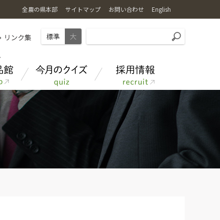
全農の県本部
サイトマップ
お問い合わせ
English
標準
大
リンク集
あきたのお米
クイズ応募フォーム