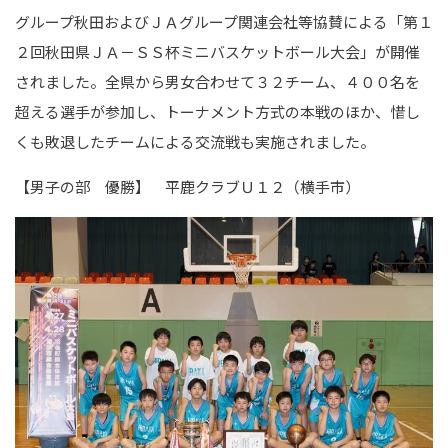
グループ秋田およびＪＡグループ関連会社等協賛による「第１
２回秋田県ＪＡ－ＳＳ杯ミニバスケットボール大会」が開催
されました。全県から男女合わせて３２チーム、４００名を
超える選手が参加し、トーナメント方式の本戦のほか、惜し
くも敗退したチームによる交流戦も実施されました。
【男子の部 優勝】 平鹿クラブＵ１２（横手市）