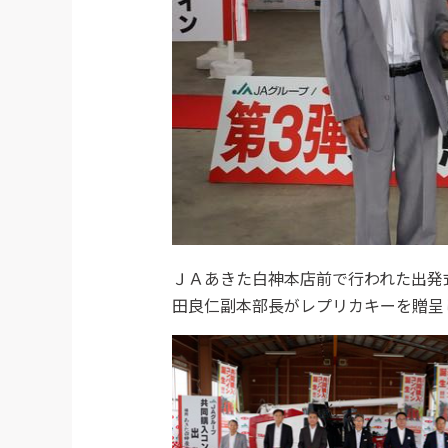
ＪＡあきた白神本店前で行われた出発
田良仁副本部長がレプリカキーを贈呈