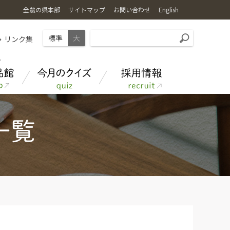
全農の県本部
サイトマップ
お問い合わせ
English
標準
大
リンク集
あきたのお米
クイズ応募フォーム