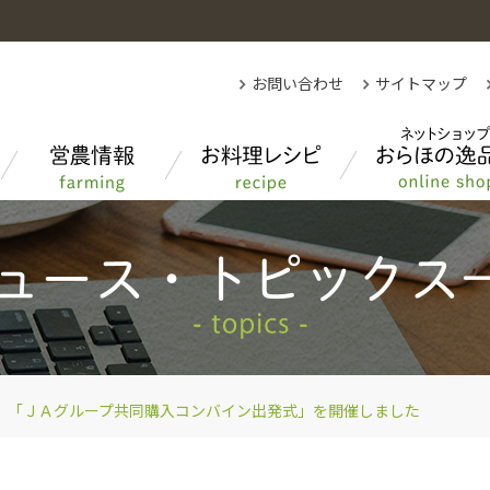
お問い合わせ
サイトマップ
各部紹介
秋田県農業について
先月のクイズの答え
もっと知りたい！あきたのお米
「ＪＡグループ共同購入コンバイン出発式」を開催しました