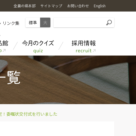
全農の県本部
サイトマップ
お問い合わせ
English
標準
大
リンク集
あきたのお米
クイズ応募フォーム
定！委嘱状交付式を行いました