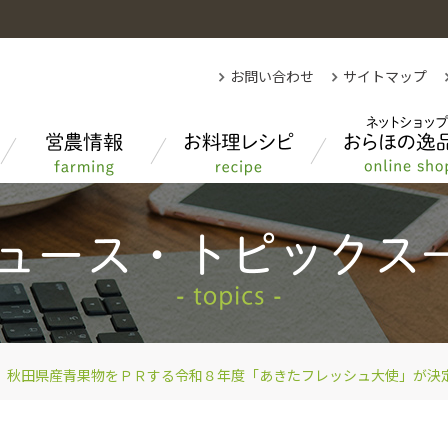
お問い合わせ
サイトマップ
各部紹介
秋田県農業について
先月のクイズの答え
もっと知りたい！あきたのお米
秋田県産青果物をＰＲする令和８年度「あきたフレッシュ大使」が決