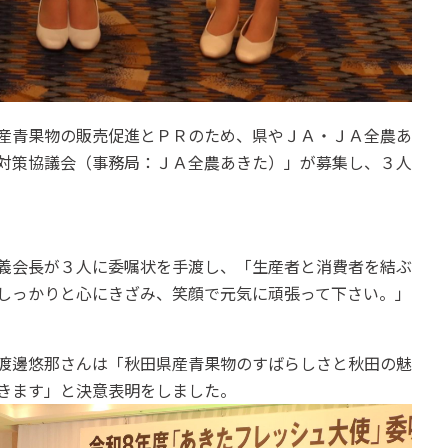
産青果物の販売促進とＰＲのため、県やＪＡ・ＪＡ全農あ
対策協議会（事務局：ＪＡ全農あきた）」が募集し、３人
義会長が３人に委嘱状を手渡し、「生産者と消費者を結ぶ
しっかりと心にきざみ、笑顔で元気に頑張って下さい。」
渡邊悠那さんは「秋田県産青果物のすばらしさと秋田の魅
きます」と決意表明をしました。