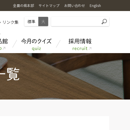
全農の県本部
サイトマップ
お問い合わせ
English
標準
大
リンク集
あきたのお米
クイズ応募フォーム