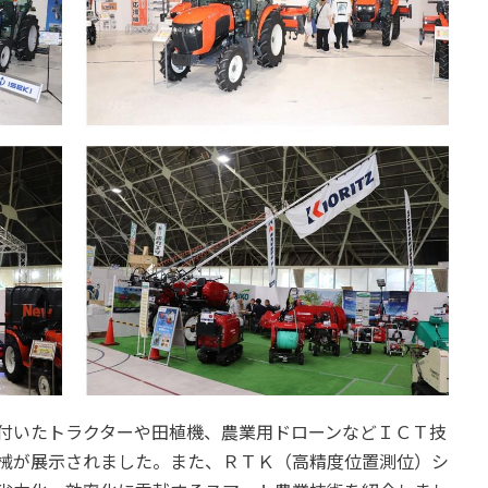
付いたトラクターや田植機、農業用ドローンなどＩＣＴ技
械が展示されました。また、ＲＴＫ（高精度位置測位）シ