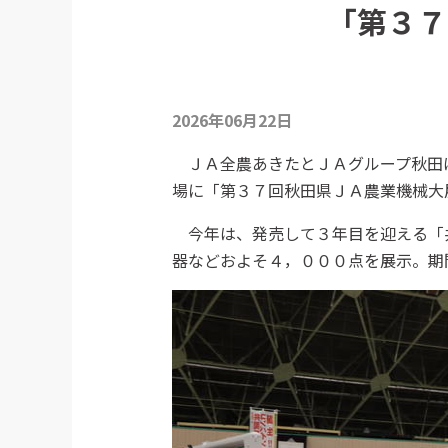
「第３７
2026年06月22日
ＪＡ全農あきたとＪＡグループ秋田
場に「第３７回秋田県ＪＡ農業機械大
今年は、発売して３年目を迎える「共
器などおよそ４，０００点を展示。期