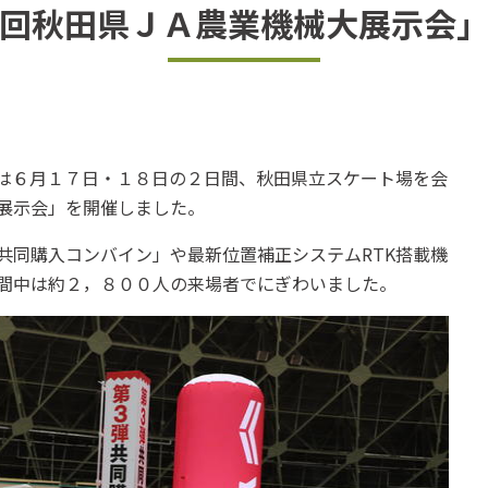
回秋田県ＪＡ農業機械大展示会
は６月１７日・１８日の２日間、秋田県立スケート場を会
展示会」を開催しました。
同購入コンバイン」や最新位置補正システムRTK搭載機
間中は約２，８００人の来場者でにぎわいました。