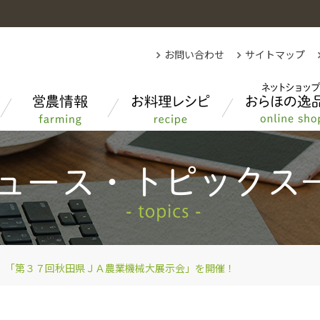
お問い合わせ
サイトマップ
各部紹介
秋田県農業について
先月のクイズの答え
もっと知りたい！あきたのお米
「第３７回秋田県ＪＡ農業機械大展示会」を開催！