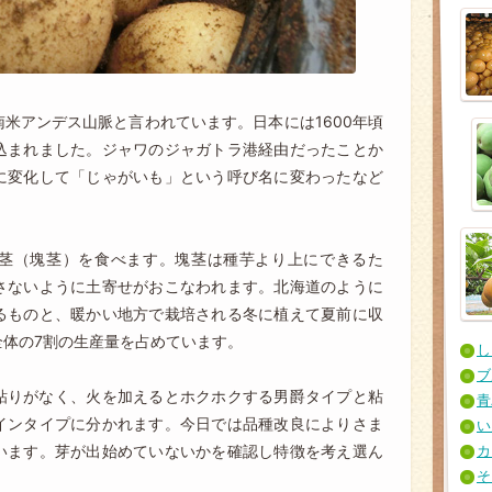
米アンデス山脈と言われています。日本には1600年頃
込まれました。ジャワのジャガトラ港経由だったことか
に変化して「じゃがいも」という呼び名に変わったなど
。
茎（塊茎）を食べます。塊茎は種芋より上にできるた
さないように土寄せがおこなわれます。北海道のように
るものと、暖かい地方で栽培される冬に植えて夏前に収
体の7割の生産量を占めています。
し
ブ
粘りがなく、火を加えるとホクホクする男爵タイプと粘
青
インタイプに分かれます。今日では品種改良によりさま
い
カ
います。芽が出始めていないかを確認し特徴を考え選ん
そ