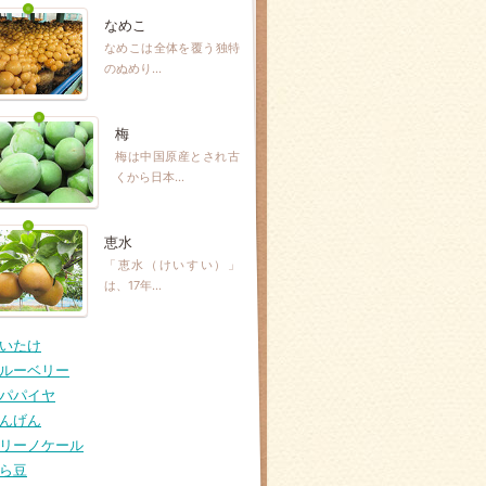
なめこ
なめこは全体を覆う独特
のぬめり…
梅
梅は中国原産とされ古
くから日本…
恵水
「恵水（けいすい）」
は、17年…
いたけ
ルーベリー
パパイヤ
んげん
リーノケール
ら豆