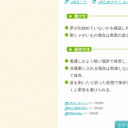
JAほこた
JAなめがたしお
選び方
芽が出始めていないかを確認し
新じゃがいもの場合は表面の皮
保存方法
風通しがよく暗い場所で保管し
冷蔵庫に入れる場合は乾燥しな
て保存。
皮を剥いたり切った状態で保存
くと変色を避けられる。
JAきたみらい
より一部抜粋
旬の食材百科
より一部抜粋
Wikipedia
より一部抜粋
おす