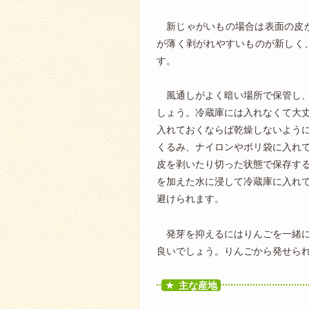
新じゃがいもの場合は表面の皮
が薄く剥がれやすいものが新しく
す。
風通しがよく暗い場所で保管し
しょう。冷蔵庫には入れなくて大
入れておくならば乾燥しないよう
くるみ、ナイロンやポリ袋に入れ
皮を剥いたり切った状態で保存す
を加えた水に浸して冷蔵庫に入れ
避けられます。
発芽を抑えるにはりんごを一緒
良いでしょう。りんごから発せら
主な産地