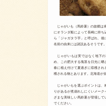
じゃがいも（馬鈴薯）の故郷は南
にオランダ船によって長崎に持ち
ら「ジャガタラ芋」と呼ばれ、後
名前の由来には諸説あるそうです
じゃがいもは実ではなく地下の
め、この肥大する塊茎を日光に晒
春に植え付けて夏過ぎに収穫され
穫される物とあります。北海道が全
じゃがいもを選ぶポイントは、
りがあるが煮崩れしにくいメーク
ざまな美味しい馬鈴薯が登場して
でください。