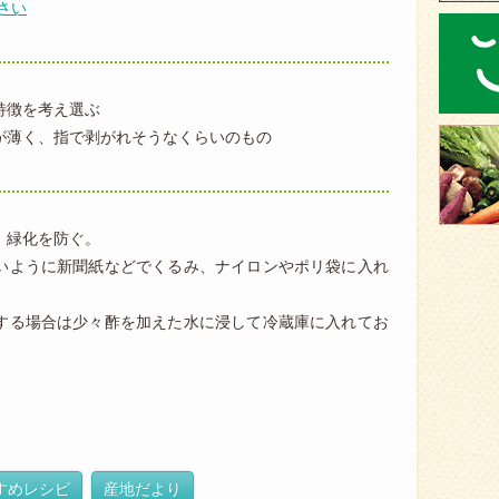
さい
特徴を考え選ぶ
が薄く、指で剥がれそうなくらいのもの
、緑化を防ぐ。
いように新聞紙などでくるみ、ナイロンやポリ袋に入れ
する場合は少々酢を加えた水に浸して冷蔵庫に入れてお
すめレシピ
産地だより