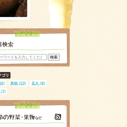
テゴリ
66)
果物 (20)
花き (8)
(1)