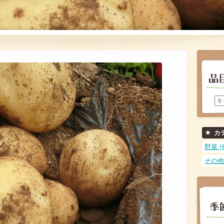
カ
野菜 (
その他 