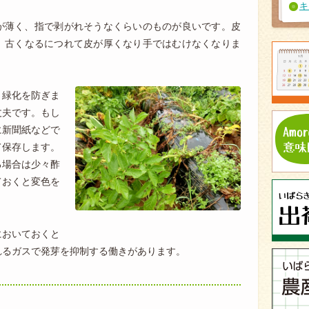
キ
が薄く、指で剥がれそうなくらいのものが良いです。皮
、古くなるにつれて皮が厚くなり手ではむけなくなりま
、緑化を防ぎま
丈夫です。もし
に新聞紙などで
て保存します。
る場合は少々酢
ておくと変色を
においておくと
れるガスで発芽を抑制する働きがあります。