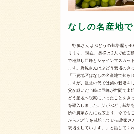
なしの名産地で
野尻さんはぶどうの栽培歴が4
ります。現在、奥様と2人で総面積
で種無し巨峰とシャインマスカッ
ます。野尻さんはぶどう栽培のき
「下妻地区はなしの名産地で知ら
ますが、祖父の代では梨の栽培を
父が継いだ当時に巨峰が世間で出
どう産地へ視察にいったことをき
を導入しました。父がぶどう栽培
所の農家さんにも広まり、今でも
からぶどうを栽培している農家さ
栽培をしています。」と話してく