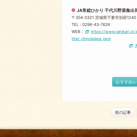
JA常総ひかり 千代川野菜集出
〒304-0321 茨城県下妻市別府1240
TEL :
0296-43-7626
WEB :
https://www.jahikari.or.j
ther_chiyokawa_vegi
おすすめレ
前の記事