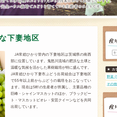
な下妻地区
JA常総ひかり管内の下妻地区は茨城県の南西
部に位置しています。鬼怒川流域の肥沃な土壌と
温暖な気候を活かした果樹栽培が特に盛んです。
カ
JA常総ひかり下妻市ぶどう出荷組合は下妻地区
野菜 (1
で55年以上前からぶどうの栽培をおこなってい
その他 
ます。現在は5軒の生産者が所属し、主要品種の
巨峰・シャインマスカットのほか、ブラックビー
ト・マスカットビオレ・安芸クイーンなどを共同
出荷しています。