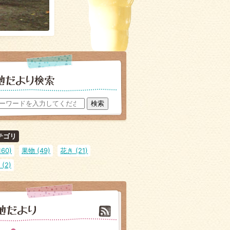
テゴリ
60)
果物 (49)
花き (21)
(2)