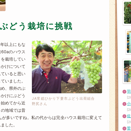
ぶどう栽培に挑戦
0年以上にもな
60aのハウス
トを栽培してい
っかけについて
れていると思い
していました。
始め、県外のぶ
っかけにぶどう
[2
JA常総ひかり下妻市ぶどう出荷組合
を始めてから近
小
野尻さん
この地域では昔
[2
佐
んが多いですね。私の代からは完全ハウス栽培に変えて
[2
れました。
菅