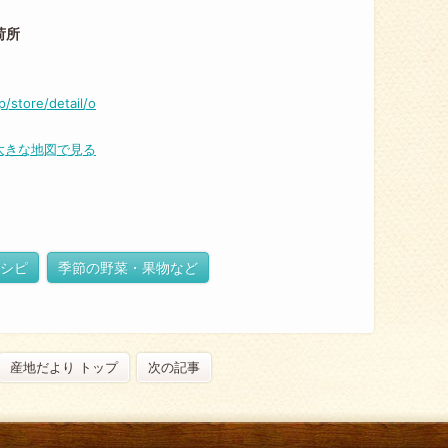
荷所
p/store/detail/o
大きな地図で見る
シピ
季節の野菜・果物など
産地だより トップ
次の記事