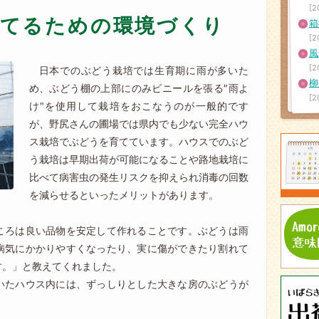
[2
てるための環境づくり
箱
[2
風
[2
日本でのぶどう栽培では生育期に雨が多いた
柳
め、ぶどう棚の上部にのみビニールを張る"雨よ
[2
け"を使用して栽培をおこなうのが一般的です
が、野尻さんの圃場では県内でも少ない完全ハウ
ス栽培でぶどうを育てています。ハウスでのぶど
う栽培は早期出荷が可能になることや路地栽培に
比べて病害虫の発生リスクを抑えられ消毒の回数
を減らせるといったメリットがあります。
ころは良い品物を安定して作れることです。ぶどうは雨
病気にかかりやすくなったり、実に傷ができたり割れて
す。」と教えてくれました。
いたハウス内には、ずっしりとした大きな房のぶどうが