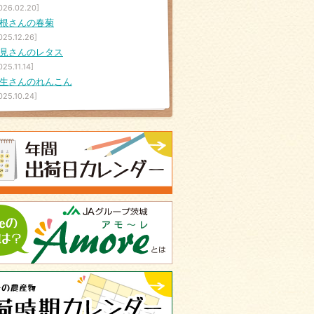
026.02.20]
根さんの春菊
025.12.26]
見さんのレタス
025.11.14]
生さんのれんこん
025.10.24]