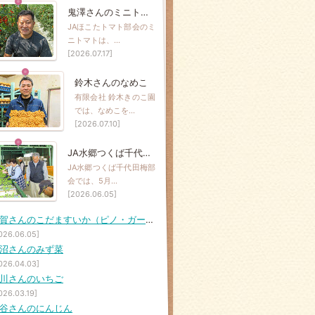
鬼澤さんのミニトマト
JAほこたトマト部会のミ
ニトマトは、…
[2026.07.17]
鈴木さんのなめこ
有限会社 鈴木きのこ園
では、なめこを…
[2026.07.10]
JA水郷つくば千代田梅部会の梅
JA水郷つくば千代田梅部
会では、5月…
[2026.06.05]
羽賀さんのこだますいか（ピノ・ガール）
026.06.05]
沼さんのみず菜
026.04.03]
川さんのいちご
026.03.19]
谷さんのにんじん