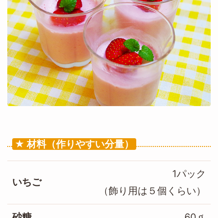
材料（作りやすい分量）
1パック
いちご
（飾り用は５個くらい）
砂糖
60ｇ