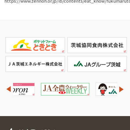
https://www.zennoh.or.jp/ib/contents/eat_know/fukumarut