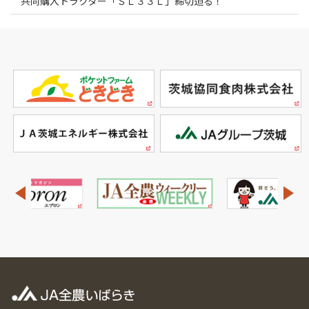
共同購入トラクター「ＳＬ３３Ｌ」締切迫る！