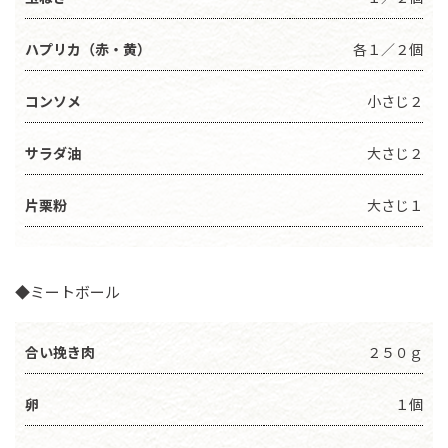
ハプリカ（赤・黄）
各１／２個
コンソメ
小さじ２
サラダ油
大さじ２
片栗粉
大さじ１
◆ミートボール
合い挽き肉
２５０ｇ
卵
１個