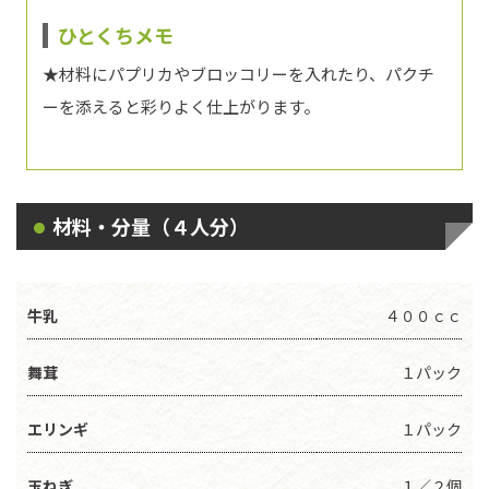
ひとくちメモ
★材料にパプリカやブロッコリーを入れたり、パクチ
ーを添えると彩りよく仕上がります。
材料・分量（４人分）
牛乳
４００ｃｃ
舞茸
１パック
エリンギ
１パック
玉ねぎ
１／２個