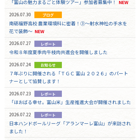
「富山の魅力まるごと体験ツアー」参加者募集中！
NEW
2026.07.30
ブログ
南砺福野高校 農業環境科に密着！③～射水神社の手水を
花で装飾～
NEW
2026.07.27
レポート
令和８年度夏季肉牛枝肉共進会を開催しました
2026.07.24
お知らせ
７年ぶりに開催される「ＴＧＣ 富山 ２０２６」のパート
ナーとして協賛します！
2026.07.23
レポート
「ほおばる幸せ。富山米」生産推進大会が開催されました
2026.07.22
レポート
日本ハンドボールリーグ「アランマーレ富山」が来訪され
ました！