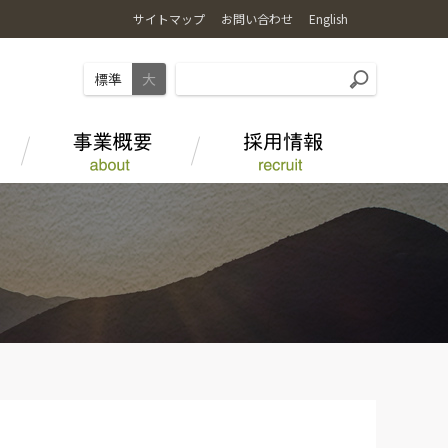
サイトマップ
お問い合わせ
English
標準
大
麦
お店で食べる
ＪＡ-ＳＳ
水田を活用した野菜栽培
事業部紹介
海藻アルギット農産物
オリジナル商品
畜産情報
ＪＡグループについて
とやま和牛 酒粕育ち