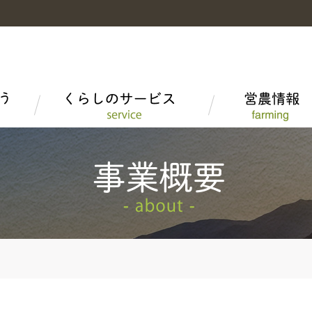
富山米
富山米を食べる
LPガス
高品質米の生産
組織概要
野菜・果物・花
富山短期大学産学連携
家庭菜園情報
子会社・関連会社
とやま牛
ＪＡタウン「越中自慢」
安全・安心