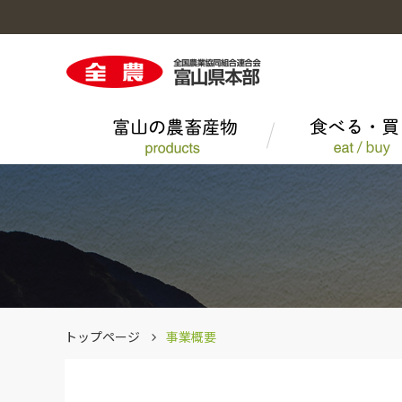
富山の農畜産物のトップへ
食べる・買うのトップへ
くらしのサービスのトップへ
営農情報のトップへ
事業概要のトップへ
採用情報のトップへ
大豆
にぎわいレシピ
農薬
組織図・所在地一覧
その他一般農産品
エーコープマーク品
トップページ
事業概要
とやまポーク