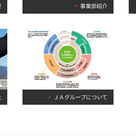
要
事業部紹介
社
ＪＡグループについて