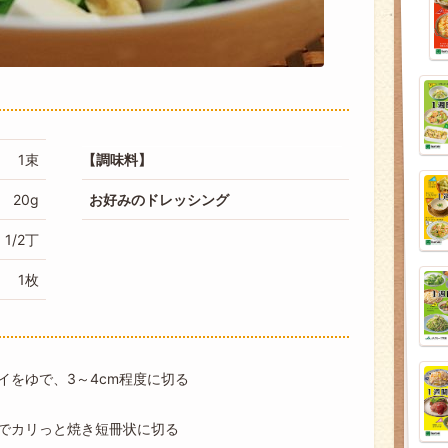
1束
調味料
20g
お好みのドレッシング
1/2丁
1枚
イをゆで、3～4cm程度に切る
でカリっと焼き短冊状に切る