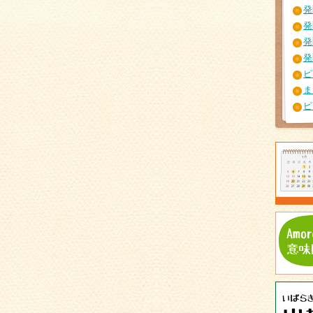
発
発
発
ピ
ま
ピ