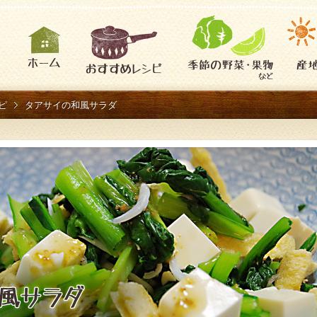
ピ
タアサイの和風サラダ