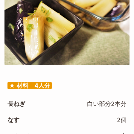
材料 4人分
長ねぎ
白い部分2本分
なす
2個