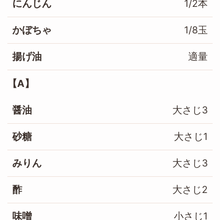
にんじん
1/2本
かぼちゃ
1/8玉
揚げ油
適量
A
醤油
大さじ3
砂糖
大さじ1
みりん
大さじ3
酢
大さじ2
味噌
小さじ1