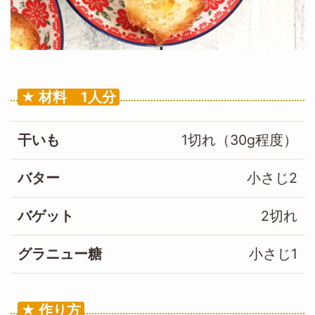
材料 1人分
干いも
1切れ（30g程度）
バター
小さじ2
バゲット
2切れ
グラニュー糖
小さじ1
作り方