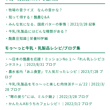
・牧場の音クイズ なんの音かな？
・知って得する！酪農Q＆A
・みんな気になる、国産バターの事情｜2022/3/28 記事
・牛乳/乳製品にはどんな種類がある？
・酪農豆知識 | 栄養科学編
モゥ～っと牛乳・乳製品レシピ/ブログ集
・～日本の酪農を応援！ミッションNo.１～『れん乳レシピコ
ンテスト』｜2023/8/31 ブログ
・農水省内「あふ食堂」で人気だったレシピ｜2023/7/28 ブ
ログ
・牛乳/乳製品をモゥ～っと楽しむ肉体派チーム'22｜2022/3/
28 ブログ
・”寒の戻り”には、ミルク鍋♪｜2022/3/28 ブログ
・かんたん#おうちカフェレシピ！｜2022/3/2 ブログ