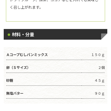
く召し上がれます。
材料・分量
Ａコープむしパンミックス
１５０ｇ
卵（Ｓサイズ）
２個
砂糖
４５ｇ
無塩バター
９０ｇ