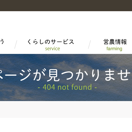
富山米
富山米を食べる
LPガス
高品質米の生産
組織概要
野菜・果物・花
富山短期大学産学連携
家庭菜園情報
子会社・関連会社
とやま牛
ＪＡタウン「越中自慢」
安全・安心