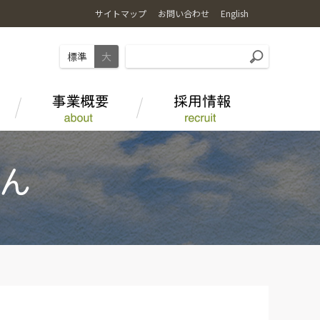
サイトマップ
お問い合わせ
English
標準
大
麦
お店で食べる
ＪＡ-ＳＳ
水田を活用した野菜栽培
事業部紹介
海藻アルギット農産物
オリジナル商品
畜産情報
ＪＡグループについて
とやま和牛 酒粕育ち