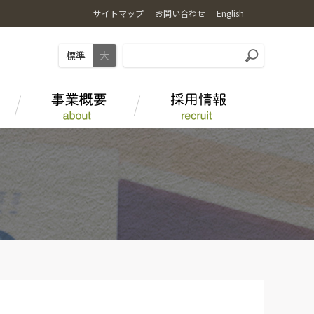
サイトマップ
お問い合わせ
English
標準
大
麦
お店で食べる
ＪＡ-ＳＳ
水田を活用した野菜栽培
事業部紹介
海藻アルギット農産物
オリジナル商品
畜産情報
ＪＡグループについて
とやま和牛 酒粕育ち