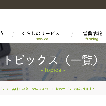
富山米
富山米を食べる
LPガス
高品質米の生産
組織概要
野菜・果物・花
富山短期大学産学連携
家庭菜園情報
子会社・関連会社
とやま牛
ＪＡタウン「越中自慢」
づくり！美味しい富山を届けよう！」 秋の土づくり運動推進中！
安全・安心