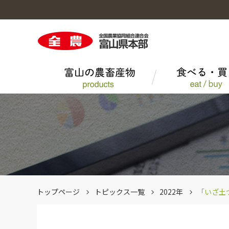
富山の農畜産物のトップへ
食べる・買うのトップへ
くらしのサービスのトップへ
営農情報のトップへ
事業概要のトップへ
採用情報のトップへ
大豆
にぎわいレシピ
農薬
組織図・所在地一覧
その他一般農産品
エーコープマーク品
トップページ
トピックス一覧
2022年
「いざ土
とやまポーク