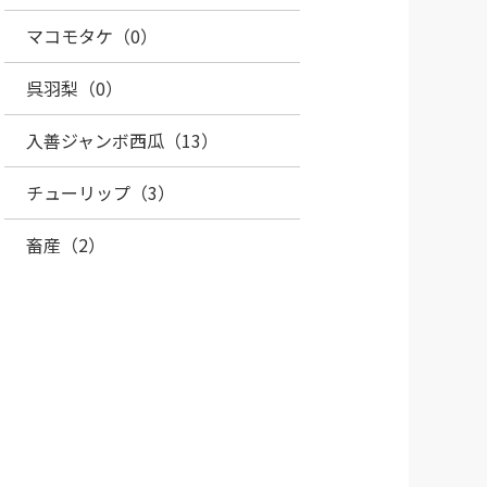
マコモタケ（0）
呉羽梨（0）
入善ジャンボ西瓜（13）
チューリップ（3）
畜産（2）