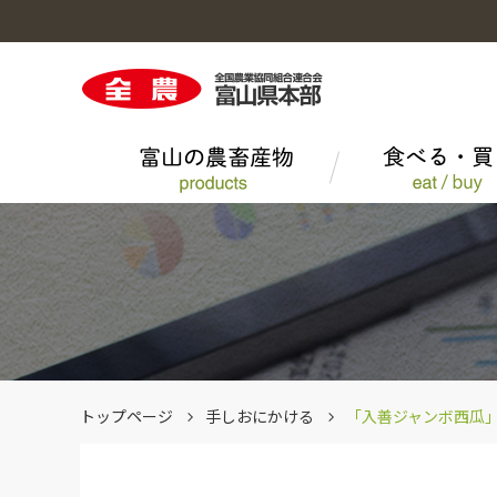
富山の農畜産物のトップへ
食べる・買うのトップへ
くらしのサービスのトップへ
営農情報のトップへ
事業概要のトップへ
採用情報のトップへ
大豆
にぎわいレシピ
農薬
組織図・所在地一覧
その他一般農産品
エーコープマーク品
トップページ
手しおにかける
「入善ジャンボ西瓜
とやまポーク