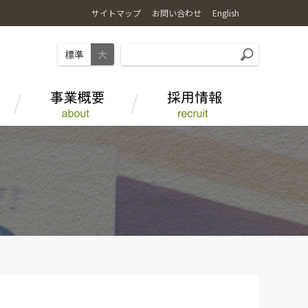
サイトマップ
お問い合わせ
English
標準
大
麦
お店で食べる
ＪＡ-ＳＳ
水田を活用した野菜栽培
事業部紹介
海藻アルギット農産物
オリジナル商品
畜産情報
ＪＡグループについて
とやま和牛 酒粕育ち