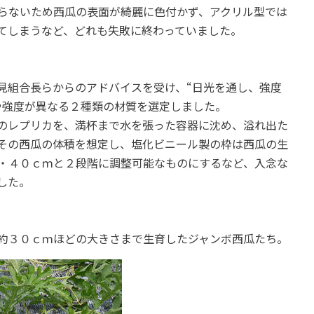
らないため西瓜の表面が綺麗に色付かず、アクリル型では
てしまうなど、どれも失敗に終わっていました。
見組合長らからのアドバイスを受け、“日光を通し、強度
や強度が異なる２種類の材質を選定しました。
のレプリカを、満杯まで水を張った容器に沈め、溢れ出た
その西瓜の体積を想定し、塩化ビニール製の枠は西瓜の生
・４０ｃｍと２段階に調整可能なものにするなど、入念な
した。
約３０ｃｍほどの大きさまで生育したジャンボ西瓜たち。