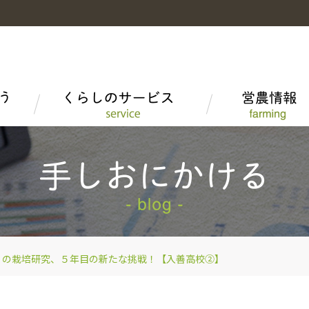
富山米
富山米を食べる
LPガス
高品質米の生産
組織概要
野菜・果物・花
富山短期大学産学連携
家庭菜園情報
子会社・関連会社
とやま牛
ＪＡタウン「越中自慢」
」の栽培研究、５年目の新たな挑戦！【入善高校②】
安全・安心