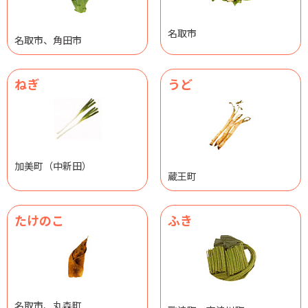
名取市
名取市、角田市
ねぎ
うど
加美町（中新田）
蔵王町
たけのこ
ふき
名取市、丸森町