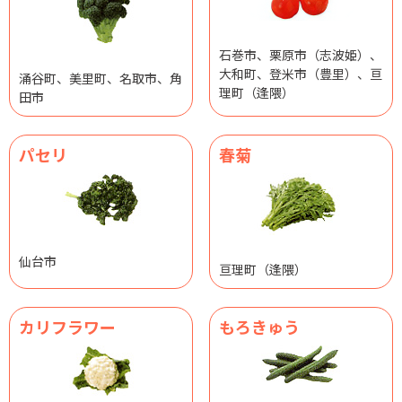
石巻市、栗原市（志波姫）、
大和町、登米市（豊里）、亘
涌谷町、美里町、名取市、角
理町（逢隈）
田市
パセリ
春菊
仙台市
亘理町（逢隈）
カリフラワー
もろきゅう