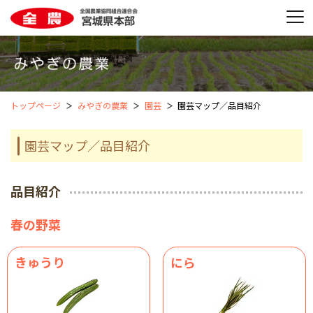
トップページ
みやぎの農業
園芸
園芸マップ／品目紹介
園芸マップ／品目紹介
品目紹介
春の野菜
きゅうり
にら